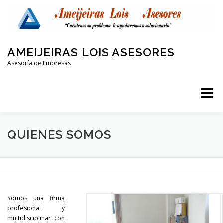
Saltar
al
contenido
AMEIJEIRAS LOIS ASESORES
Asesoría de Empresas
Menú
QUIENES SOMOS
LABORAL Y SEGURIDAD SOCIAL
QUIENES SOMOS
CONTABLE
FISCAL
PROTECCIÓN DE DATOS
Somos una firma
OTRAS AREAS
CONTACTO
profesional y
multidisciplinar con