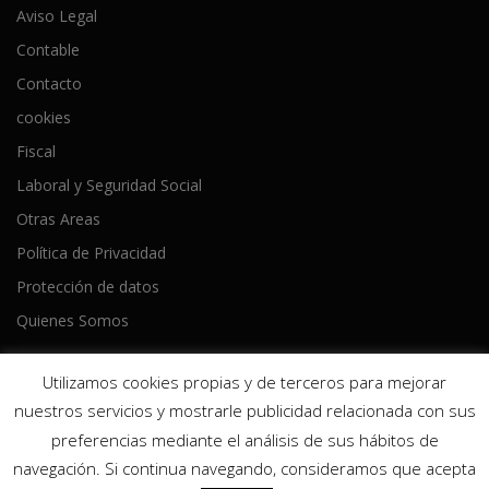
Aviso Legal
Contable
Contacto
cookies
Fiscal
Laboral y Seguridad Social
Otras Areas
Política de Privacidad
Protección de datos
Quienes Somos
Utilizamos cookies propias y de terceros para mejorar
nuestros servicios y mostrarle publicidad relacionada con sus
preferencias mediante el análisis de sus hábitos de
Copyright © 2026 Ameijeiras Lois Asesores
–
Tema
OnePress
navegación. Si continua navegando, consideramos que acepta
hecho por FameThemes