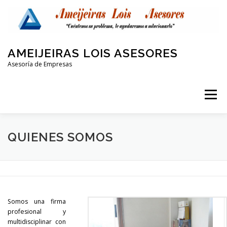
Saltar
al
contenido
AMEIJEIRAS LOIS ASESORES
Asesoría de Empresas
Menú
QUIENES SOMOS
LABORAL Y SEGURIDAD SOCIAL
QUIENES SOMOS
CONTABLE
FISCAL
PROTECCIÓN DE DATOS
Somos una firma
OTRAS AREAS
CONTACTO
profesional y
multidisciplinar con