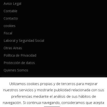
Aviso Legal
Contable
Contacto
cookies
Fiscal
Laboral y Seguridad Social
Otras Areas
Política de Privacidad
Protección de datos
Quienes Somos
Utilizamos cookies propias y de terceros para mejorar
nuestros servicios y mostrarle publicidad relacionada con sus
preferencias mediante el análisis de sus hábitos de
Copyright © 2026 Ameijeiras Lois Asesores
–
Tema
OnePress
navegación. Si continua navegando, consideramos que acepta
hecho por FameThemes