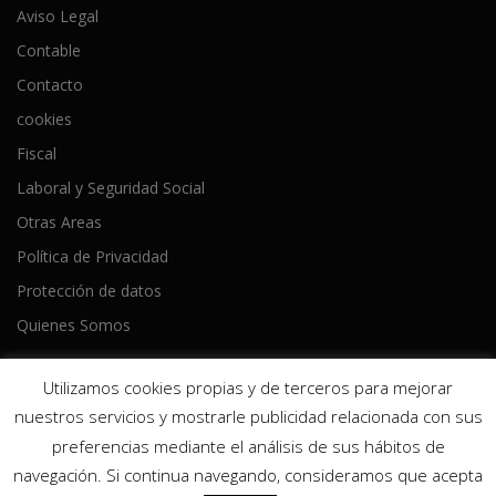
Aviso Legal
Contable
Contacto
cookies
Fiscal
Laboral y Seguridad Social
Otras Areas
Política de Privacidad
Protección de datos
Quienes Somos
Utilizamos cookies propias y de terceros para mejorar
nuestros servicios y mostrarle publicidad relacionada con sus
preferencias mediante el análisis de sus hábitos de
Copyright © 2026 Ameijeiras Lois Asesores
–
Tema
OnePress
navegación. Si continua navegando, consideramos que acepta
hecho por FameThemes