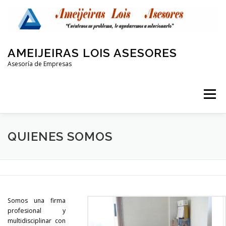
Saltar
al
contenido
AMEIJEIRAS LOIS ASESORES
Asesoría de Empresas
Menú
QUIENES SOMOS
LABORAL Y SEGURIDAD SOCIAL
QUIENES SOMOS
CONTABLE
FISCAL
PROTECCIÓN DE DATOS
Somos una firma
OTRAS AREAS
CONTACTO
profesional y
multidisciplinar con