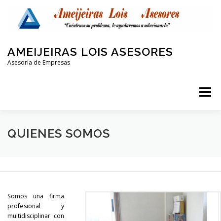
Saltar
al
contenido
AMEIJEIRAS LOIS ASESORES
Asesoría de Empresas
Menú
QUIENES SOMOS
LABORAL Y SEGURIDAD SOCIAL
QUIENES SOMOS
CONTABLE
FISCAL
PROTECCIÓN DE DATOS
Somos una firma
OTRAS AREAS
CONTACTO
profesional y
multidisciplinar con