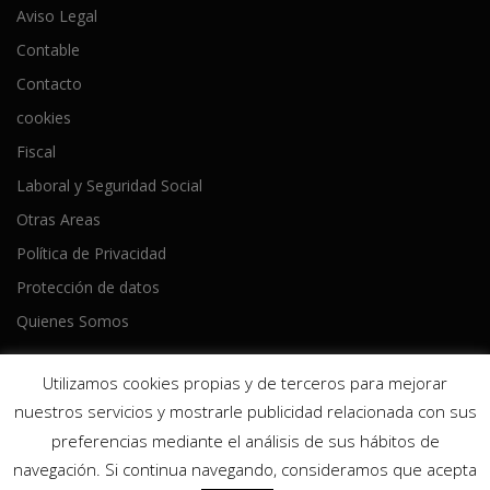
Aviso Legal
Contable
Contacto
cookies
Fiscal
Laboral y Seguridad Social
Otras Areas
Política de Privacidad
Protección de datos
Quienes Somos
Utilizamos cookies propias y de terceros para mejorar
nuestros servicios y mostrarle publicidad relacionada con sus
preferencias mediante el análisis de sus hábitos de
Copyright © 2026 Ameijeiras Lois Asesores
–
Tema
OnePress
navegación. Si continua navegando, consideramos que acepta
hecho por FameThemes