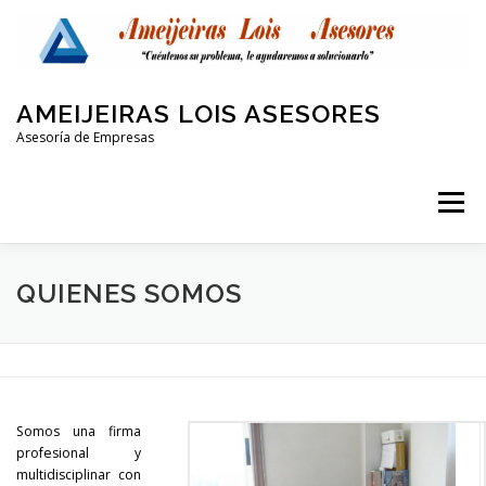
Saltar
al
contenido
AMEIJEIRAS LOIS ASESORES
Asesoría de Empresas
Menú
QUIENES SOMOS
LABORAL Y SEGURIDAD SOCIAL
QUIENES SOMOS
CONTABLE
FISCAL
PROTECCIÓN DE DATOS
Somos una firma
OTRAS AREAS
CONTACTO
profesional y
multidisciplinar con