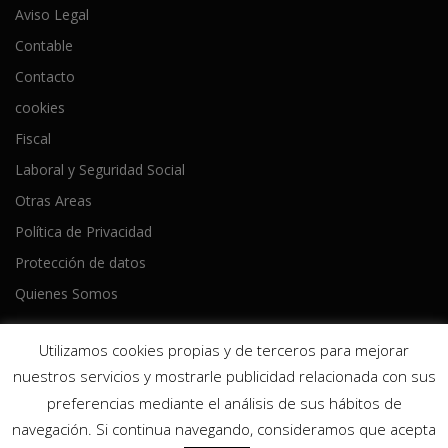
Aviso Legal
Contable
Contacto
cookies
Fiscal
Laboral y Seguridad Social
Otras Areas
Política de Privacidad
Protección de datos
Quienes Somos
Utilizamos cookies propias y de terceros para mejorar
nuestros servicios y mostrarle publicidad relacionada con sus
preferencias mediante el análisis de sus hábitos de
Copyright © 2026 Ameijeiras Lois Asesores
–
Tema
OnePress
navegación. Si continua navegando, consideramos que acepta
hecho por FameThemes