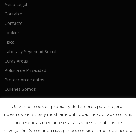
Aviso Legal
Contable
Contacto
cookies
Fiscal
Laboral y Seguridad Social
Otras Areas
Política de Privacidad
Protección de datos
Quienes Somos
Utilizamos cookies propias y de terceros para mejorar
nuestros servicios y mostrarle publicidad relacionada con sus
preferencias mediante el análisis de sus hábitos de
Copyright © 2026 Ameijeiras Lois Asesores
–
Tema
OnePress
navegación. Si continua navegando, consideramos que acepta
hecho por FameThemes