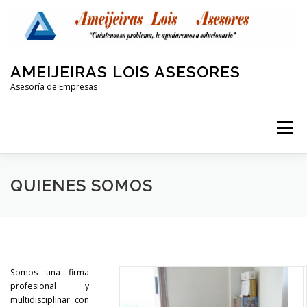
Saltar
al
contenido
AMEIJEIRAS LOIS ASESORES
Asesoría de Empresas
Menú
QUIENES SOMOS
LABORAL Y SEGURIDAD SOCIAL
QUIENES SOMOS
CONTABLE
FISCAL
PROTECCIÓN DE DATOS
Somos una firma
OTRAS AREAS
CONTACTO
profesional y
multidisciplinar con