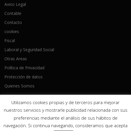
Aviso Legal
Contable
Contacto
cookies
Fiscal
Laboral y Seguridad Social
Otras Areas
Política de Privacidad
Protección de datos
Quienes Somos
Utilizamos cookies propias y de terceros para mejorar
nuestros servicios y mostrarle publicidad relacionada con sus
preferencias mediante el análisis de sus hábitos de
Copyright © 2026 Ameijeiras Lois Asesores
–
Tema
OnePress
navegación. Si continua navegando, consideramos que acepta
hecho por FameThemes