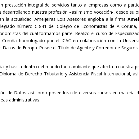
on prestación integral de servicios tanto a empresas como a parti
s desarrollando nuestra profesión –así mismo vocación-, desde su o
en la actualidad. Ameijeiras Lois Asesores engloba a la firma
Amei
legiado número C-841 del Colegio de Economistas de A Coruña, 
nomistas del cual formamos parte. Realizó el curso de Especializac
A Coruña homologado por el ICAC en colaboración con la Univers
 Datos de Europa. Posee el Título de Agente y Corredor de Seguros y
al y básica dentro del mundo tan cambiante que afecta a nuestra pr
iploma de Derecho Tributario y Asistencia Fiscal Internacional, a
ión de Datos así como poseedora de diversos cursos en materia de
reas administrativas.