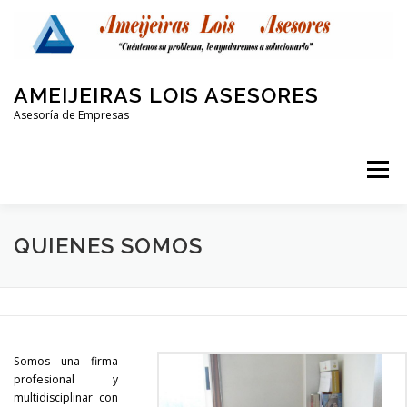
Saltar
al
contenido
AMEIJEIRAS LOIS ASESORES
Asesoría de Empresas
Menú
QUIENES SOMOS
LABORAL Y SEGURIDAD SOCIAL
QUIENES SOMOS
CONTABLE
FISCAL
PROTECCIÓN DE DATOS
Somos una firma
OTRAS AREAS
CONTACTO
profesional y
multidisciplinar con