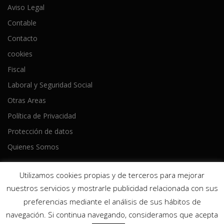
Aviso Legal
Contable
Contacto
cookies
Fiscal
Laboral y Seguridad Social
Otras Areas
Política de Privacidad
Protección de datos
Quienes Somos
Utilizamos cookies propias y de terceros para mejorar
nuestros servicios y mostrarle publicidad relacionada con sus
preferencias mediante el análisis de sus hábitos de
Copyright © 2026 Ameijeiras Lois Asesores
–
Tema
OnePress
navegación. Si continua navegando, consideramos que acepta
hecho por FameThemes