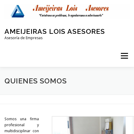
Saltar
al
contenido
AMEIJEIRAS LOIS ASESORES
Asesoría de Empresas
Menú
QUIENES SOMOS
LABORAL Y SEGURIDAD SOCIAL
QUIENES SOMOS
CONTABLE
FISCAL
PROTECCIÓN DE DATOS
Somos una firma
OTRAS AREAS
CONTACTO
profesional y
multidisciplinar con