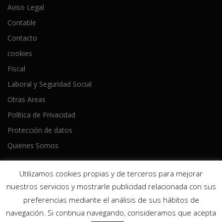
Aviso Legal
Contable
Contacto
cookies
Fiscal
Laboral y Seguridad Social
Otras Areas
Política de Privacidad
Protección de datos
Quienes Somos
Utilizamos cookies propias y de terceros para mejorar
nuestros servicios y mostrarle publicidad relacionada con sus
preferencias mediante el análisis de sus hábitos de
Copyright © 2026 Ameijeiras Lois Asesores
–
Tema
OnePress
navegación. Si continua navegando, consideramos que acepta
hecho por FameThemes