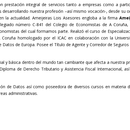
on prestación integral de servicios tanto a empresas como a parti
s desarrollando nuestra profesión –así mismo vocación-, desde su o
en la actualidad. Ameijeiras Lois Asesores engloba a la firma
Amei
legiado número C-841 del Colegio de Economistas de A Coruña, 
nomistas del cual formamos parte. Realizó el curso de Especializac
A Coruña homologado por el ICAC en colaboración con la Univers
 Datos de Europa. Posee el Título de Agente y Corredor de Seguros y
al y básica dentro del mundo tan cambiante que afecta a nuestra pr
iploma de Derecho Tributario y Asistencia Fiscal Internacional, a
ión de Datos así como poseedora de diversos cursos en materia de
reas administrativas.