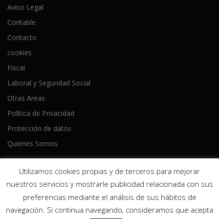
Aviso Legal
Contable
Contacto
cookies
Fiscal
Laboral y Seguridad Social
Otras Areas
Política de Privacidad
Protección de datos
Quienes Somos
Utilizamos cookies propias y de terceros para mejorar
nuestros servicios y mostrarle publicidad relacionada con sus
preferencias mediante el análisis de sus hábitos de
Copyright © 2026 Ameijeiras Lois Asesores
–
Tema
OnePress
navegación. Si continua navegando, consideramos que acepta
hecho por FameThemes