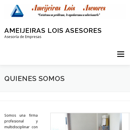
Saltar
al
contenido
AMEIJEIRAS LOIS ASESORES
Asesoría de Empresas
Menú
QUIENES SOMOS
LABORAL Y SEGURIDAD SOCIAL
QUIENES SOMOS
CONTABLE
FISCAL
PROTECCIÓN DE DATOS
Somos una firma
OTRAS AREAS
CONTACTO
profesional y
multidisciplinar con