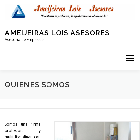
Saltar
al
contenido
AMEIJEIRAS LOIS ASESORES
Asesoría de Empresas
Menú
QUIENES SOMOS
LABORAL Y SEGURIDAD SOCIAL
QUIENES SOMOS
CONTABLE
FISCAL
PROTECCIÓN DE DATOS
Somos una firma
OTRAS AREAS
CONTACTO
profesional y
multidisciplinar con