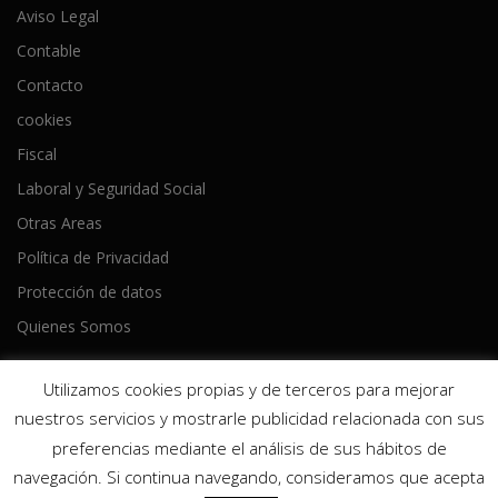
Aviso Legal
Contable
Contacto
cookies
Fiscal
Laboral y Seguridad Social
Otras Areas
Política de Privacidad
Protección de datos
Quienes Somos
Utilizamos cookies propias y de terceros para mejorar
nuestros servicios y mostrarle publicidad relacionada con sus
preferencias mediante el análisis de sus hábitos de
Copyright © 2026 Ameijeiras Lois Asesores
–
Tema
OnePress
navegación. Si continua navegando, consideramos que acepta
hecho por FameThemes