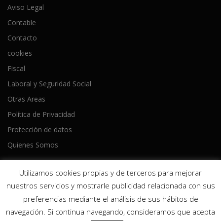
Aviso Legal
Contable
Contacto
cookies
Fiscal
Laboral y Seguridad Social
Otras Areas
Política de Privacidad
Protección de datos
Quienes Somos
Utilizamos cookies propias y de terceros para mejorar
nuestros servicios y mostrarle publicidad relacionada con sus
preferencias mediante el análisis de sus hábitos de
Copyright © 2026 Ameijeiras Lois Asesores
–
Tema
OnePress
navegación. Si continua navegando, consideramos que acepta
hecho por FameThemes