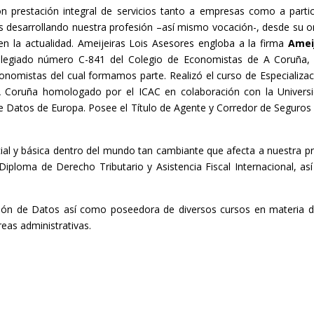
on prestación integral de servicios tanto a empresas como a parti
s desarrollando nuestra profesión –así mismo vocación-, desde su o
en la actualidad. Ameijeiras Lois Asesores engloba a la firma
Amei
legiado número C-841 del Colegio de Economistas de A Coruña, 
nomistas del cual formamos parte. Realizó el curso de Especializac
A Coruña homologado por el ICAC en colaboración con la Univers
 Datos de Europa. Posee el Título de Agente y Corredor de Seguros y
al y básica dentro del mundo tan cambiante que afecta a nuestra pr
iploma de Derecho Tributario y Asistencia Fiscal Internacional, a
ión de Datos así como poseedora de diversos cursos en materia de
reas administrativas.