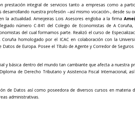
on prestación integral de servicios tanto a empresas como a parti
s desarrollando nuestra profesión –así mismo vocación-, desde su o
en la actualidad. Ameijeiras Lois Asesores engloba a la firma
Amei
legiado número C-841 del Colegio de Economistas de A Coruña, 
nomistas del cual formamos parte. Realizó el curso de Especializac
A Coruña homologado por el ICAC en colaboración con la Univers
 Datos de Europa. Posee el Título de Agente y Corredor de Seguros y
al y básica dentro del mundo tan cambiante que afecta a nuestra pr
iploma de Derecho Tributario y Asistencia Fiscal Internacional, a
ión de Datos así como poseedora de diversos cursos en materia de
reas administrativas.