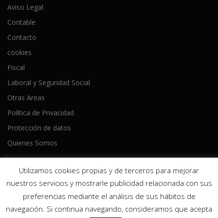
Aviso Legal
Contable
Contacto
cookies
Fiscal
Laboral y Seguridad Social
Otras Areas
Política de Privacidad
Protección de datos
Quienes Somos
Utilizamos cookies propias y de terceros para mejorar
nuestros servicios y mostrarle publicidad relacionada con sus
preferencias mediante el análisis de sus hábitos de
Copyright © 2026 Ameijeiras Lois Asesores
–
Tema
OnePress
navegación. Si continua navegando, consideramos que acepta
hecho por FameThemes