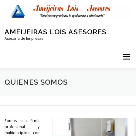
Saltar
al
contenido
AMEIJEIRAS LOIS ASESORES
Asesoría de Empresas
Menú
QUIENES SOMOS
LABORAL Y SEGURIDAD SOCIAL
QUIENES SOMOS
CONTABLE
FISCAL
PROTECCIÓN DE DATOS
Somos una firma
OTRAS AREAS
CONTACTO
profesional y
multidisciplinar con