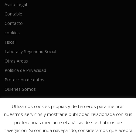
Aviso Legal
Contable
Contacto
cookies
Fiscal
Laboral y Seguridad Social
Otras Areas
Política de Privacidad
Protección de datos
Quienes Somos
Utilizamos cookies propias y de terceros para mejorar
nuestros servicios y mostrarle publicidad relacionada con sus
preferencias mediante el análisis de sus hábitos de
Copyright © 2026 Ameijeiras Lois Asesores
–
Tema
OnePress
navegación. Si continua navegando, consideramos que acepta
hecho por FameThemes