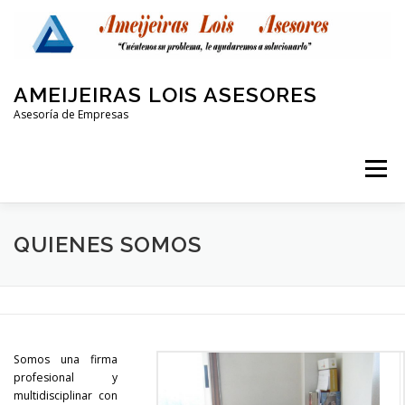
Saltar
al
contenido
AMEIJEIRAS LOIS ASESORES
Asesoría de Empresas
Menú
QUIENES SOMOS
LABORAL Y SEGURIDAD SOCIAL
QUIENES SOMOS
CONTABLE
FISCAL
PROTECCIÓN DE DATOS
Somos una firma
OTRAS AREAS
CONTACTO
profesional y
multidisciplinar con