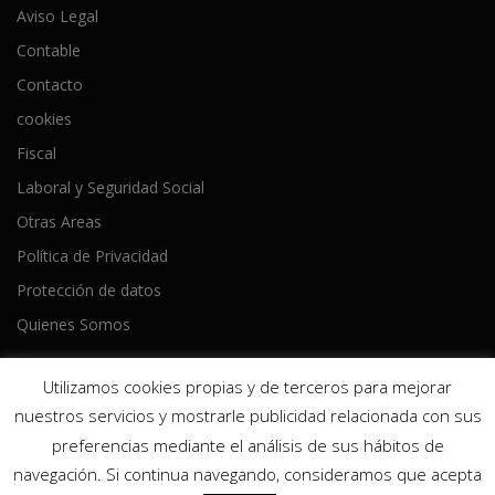
Aviso Legal
Contable
Contacto
cookies
Fiscal
Laboral y Seguridad Social
Otras Areas
Política de Privacidad
Protección de datos
Quienes Somos
Utilizamos cookies propias y de terceros para mejorar
nuestros servicios y mostrarle publicidad relacionada con sus
preferencias mediante el análisis de sus hábitos de
Copyright © 2026 Ameijeiras Lois Asesores
–
Tema
OnePress
navegación. Si continua navegando, consideramos que acepta
hecho por FameThemes