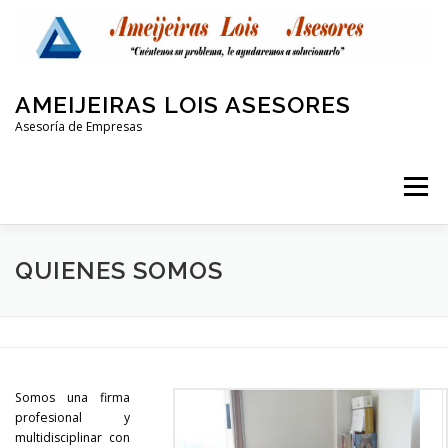
Saltar
al
contenido
AMEIJEIRAS LOIS ASESORES
Asesoría de Empresas
Menú
QUIENES SOMOS
LABORAL Y SEGURIDAD SOCIAL
QUIENES SOMOS
CONTABLE
FISCAL
PROTECCIÓN DE DATOS
Somos una firma
OTRAS AREAS
CONTACTO
profesional y
multidisciplinar con