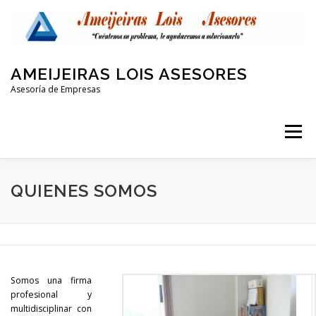
Saltar
al
contenido
AMEIJEIRAS LOIS ASESORES
Asesoría de Empresas
Menú
QUIENES SOMOS
LABORAL Y SEGURIDAD SOCIAL
QUIENES SOMOS
CONTABLE
FISCAL
PROTECCIÓN DE DATOS
Somos una firma
OTRAS AREAS
CONTACTO
profesional y
multidisciplinar con