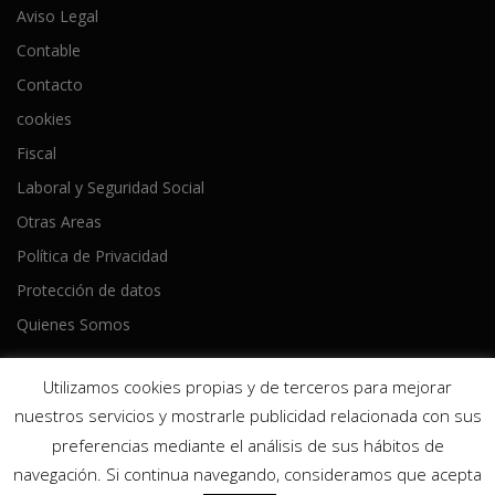
Aviso Legal
Contable
Contacto
cookies
Fiscal
Laboral y Seguridad Social
Otras Areas
Política de Privacidad
Protección de datos
Quienes Somos
Utilizamos cookies propias y de terceros para mejorar
nuestros servicios y mostrarle publicidad relacionada con sus
preferencias mediante el análisis de sus hábitos de
Copyright © 2026 Ameijeiras Lois Asesores
–
Tema
OnePress
navegación. Si continua navegando, consideramos que acepta
hecho por FameThemes