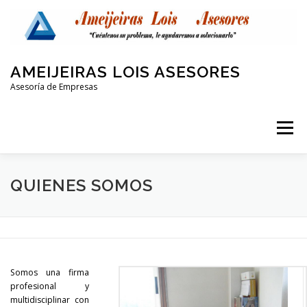
Saltar
al
contenido
AMEIJEIRAS LOIS ASESORES
Asesoría de Empresas
Menú
QUIENES SOMOS
LABORAL Y SEGURIDAD SOCIAL
QUIENES SOMOS
CONTABLE
FISCAL
PROTECCIÓN DE DATOS
Somos una firma
OTRAS AREAS
CONTACTO
profesional y
multidisciplinar con