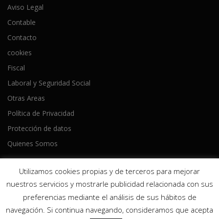
Aviso Legal
Contable
Contacto
cookies
Fiscal
Laboral y Seguridad Social
Otras Areas
Política de Privacidad
Protección de datos
Quienes Somos
Utilizamos cookies propias y de terceros para mejorar
nuestros servicios y mostrarle publicidad relacionada con sus
preferencias mediante el análisis de sus hábitos de
Copyright © 2026 Ameijeiras Lois Asesores
–
Tema
OnePress
navegación. Si continua navegando, consideramos que acepta
hecho por FameThemes