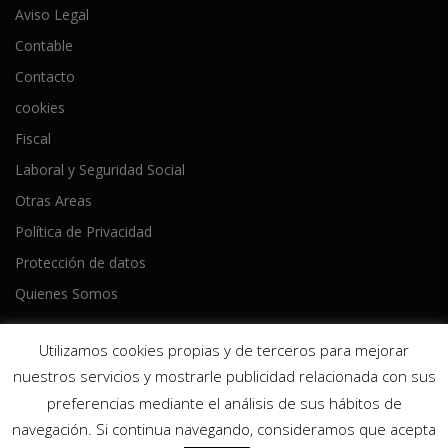
Aviso Legal
Contable
Contacto
cookies
Fiscal
Laboral y Seguridad Social
Otras Areas
Política de Privacidad
Protección de datos
Quienes Somos
Utilizamos cookies propias y de terceros para mejorar
nuestros servicios y mostrarle publicidad relacionada con sus
preferencias mediante el análisis de sus hábitos de
Copyright © 2026 Ameijeiras Lois Asesores
–
Tema
OnePress
navegación. Si continua navegando, consideramos que acepta
hecho por FameThemes