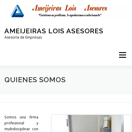
Saltar
al
contenido
AMEIJEIRAS LOIS ASESORES
Asesoría de Empresas
Menú
QUIENES SOMOS
LABORAL Y SEGURIDAD SOCIAL
QUIENES SOMOS
CONTABLE
FISCAL
PROTECCIÓN DE DATOS
Somos una firma
OTRAS AREAS
CONTACTO
profesional y
multidisciplinar con